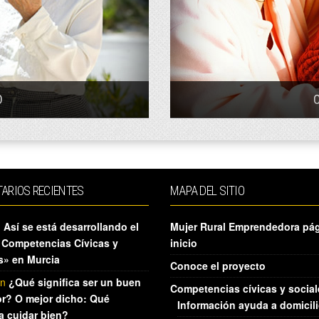
O
O
ARIOS RECIENTES
MAPA DEL SITIO
n
Así se está desarrollando el
Mujer Rural Emprendedora pá
 Competencias Cívicas y
inicio
s» en Murcia
Conoce el proyecto
n
¿Qué significa ser un buen
Competencias cívicas y social
r? O mejor dicho: Qué
Información ayuda a domicil
ca cuidar bien?