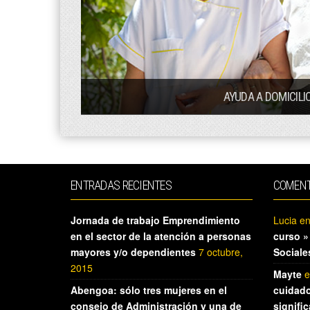
AYUDA A DOMICILI
ENTRADAS RECIENTES
COMENT
Jornada de trabajo Emprendimiento
Lucia
e
en el sector de la atención a personas
curso »
mayores y/o dependientes
7 octubre,
Sociale
2015
Mayte
e
Abengoa: sólo tres mujeres en el
cuidado
consejo de Administración y una de
signifi