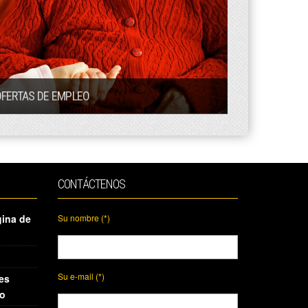
FERTAS DE EMPLEO
CONTÁCTENOS
gina de
Su nombre (*)
Su e-mail (*)
es
io