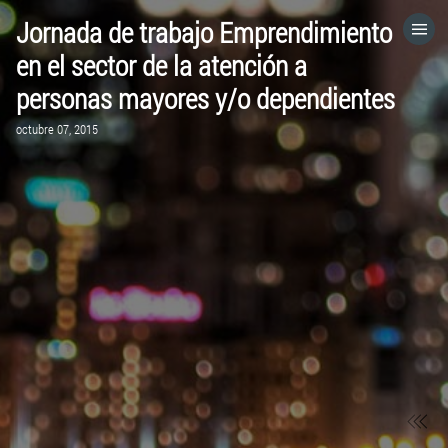
Jornada de trabajo Emprendimiento
HOME
en el sector de la atención a
personas mayores y/o dependientes
CATEGORÍAS
octubre 07, 2015
IR A
VISITA EL SITIO WEB