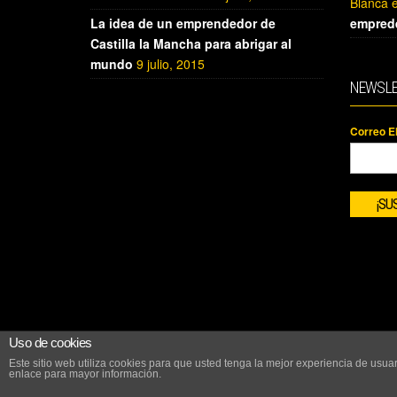
Blanca
La idea de un emprendedor de
empred
Castilla la Mancha para abrigar al
mundo
9 julio, 2015
NEWSLE
Correo E
Uso de cookies
Este sitio web utiliza cookies para que usted tenga la mejor experiencia de us
enlace para mayor información.
WWW.MUJERRURALEMPRENDEDORA.COM