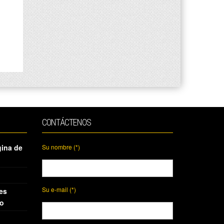
CONTÁCTENOS
gina de
Su nombre (*)
Su e-mail (*)
es
io