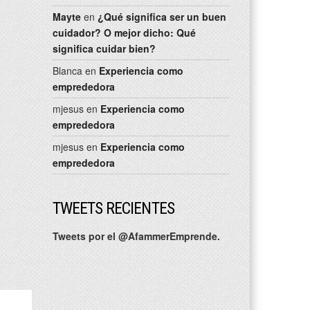
Mayte
en
¿Qué significa ser un buen
cuidador? O mejor dicho: Qué
significa cuidar bien?
Blanca
en
Experiencia como
emprededora
mjesus
en
Experiencia como
emprededora
mjesus
en
Experiencia como
emprededora
TWEETS RECIENTES
Tweets por el @AfammerEmprende.