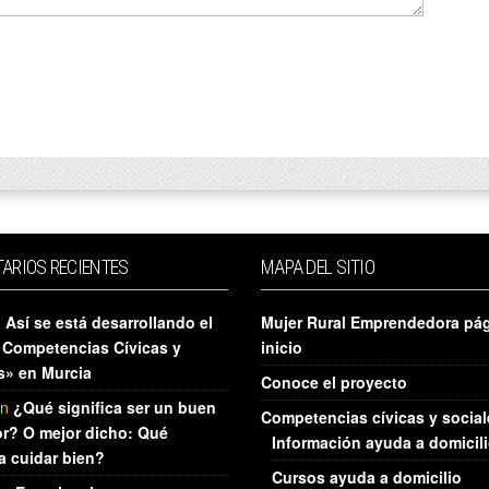
ARIOS RECIENTES
MAPA DEL SITIO
n
Así se está desarrollando el
Mujer Rural Emprendedora pá
 Competencias Cívicas y
inicio
s» en Murcia
Conoce el proyecto
n
¿Qué significa ser un buen
Competencias cívicas y social
r? O mejor dicho: Qué
Información ayuda a domicil
ca cuidar bien?
Cursos ayuda a domicilio