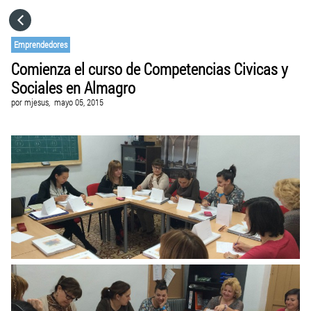
HOME
Emprendedores
Comienza el curso de Competencias Civicas y
CATEGORÍAS
Sociales en Almagro
por
mjesus,
mayo 05, 2015
IR A
VISITA EL SITIO WEB