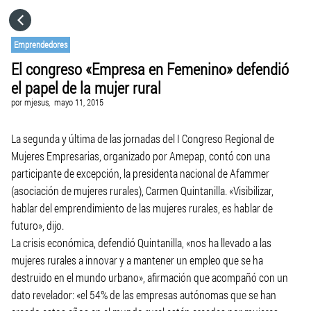
HOME
Emprendedores
El congreso «Empresa en Femenino» defendió
CATEGORÍAS
el papel de la mujer rural
por
mjesus,
mayo 11, 2015
IR A
La segunda y última de las jornadas del I Congreso Regional de
Mujeres Empresarias, organizado por Amepap, contó con una
VISITA EL SITIO WEB
participante de excepción, la presidenta nacional de Afammer
(asociación de mujeres rurales), Carmen Quintanilla. «Visibilizar,
hablar del emprendimiento de las mujeres rurales, es hablar de
futuro», dijo.
La crisis económica, defendió Quintanilla, «nos ha llevado a las
mujeres rurales a innovar y a mantener un empleo que se ha
destruido en el mundo urbano», afirmación que acompañó con un
dato revelador: «el 54% de las empresas autónomas que se han