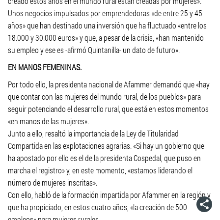
creado estos años en el mundo rural están creadas por mujeres».
Unos negocios impulsados por emprendedoras «de entre 25 y 45
años» que han destinado una inversión que ha fluctuado «entre los
18.000 y 30.000 euros» y que, a pesar de la crisis, «han mantenido
su empleo y ese es -afirmó Quintanilla- un dato de futuro».
EN MANOS FEMENINAS.
Por todo ello, la presidenta nacional de Afammer demandó que «hay
que contar con las mujeres del mundo rural, de los pueblos» para
seguir potenciando el desarrollo rural, que está en estos momentos
«en manos de las mujeres».
Junto a ello, resaltó la importancia de la Ley de Titularidad
Compartida en las explotaciones agrarias. «Si hay un gobierno que
ha apostado por ello es el de la presidenta Cospedal, que puso en
marcha el registro» y, en este momento, «estamos liderando el
número de mujeres inscritas».
Con ello, habló de la formación impartida por Afammer en la región y
que ha propiciado, en estos cuatro años, «la creación de 500
empleos» para mujeres rurales.