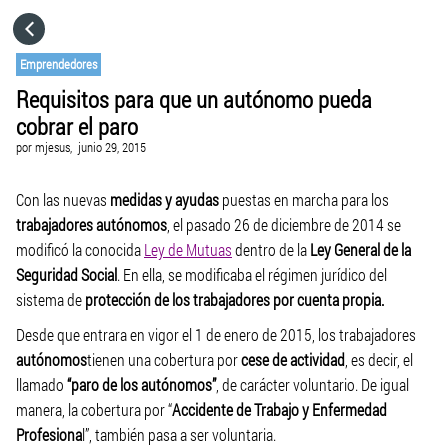
HOME
Emprendedores
Requisitos para que un autónomo pueda
CATEGORÍAS
cobrar el paro
por
mjesus,
junio 29, 2015
IR A
Con las nuevas
medidas y ayudas
puestas en marcha para los
trabajadores autónomos
, el pasado 26 de diciembre de 2014 se
VISITA EL SITIO WEB
modificó la conocida
Ley de Mutuas
dentro de la
Ley General de la
Seguridad Social
. En ella, se modificaba el régimen jurídico del
sistema de
protección de los trabajadores por cuenta propia.
Desde que entrara en vigor el 1 de enero de 2015, los trabajadores
autónomos
tienen una cobertura por
cese de actividad
, es decir, el
llamado
“paro de los autónomos”
, de carácter voluntario. De igual
manera, la cobertura por “
Accidente de Trabajo y Enfermedad
Profesiona
l”, también pasa a ser voluntaria.