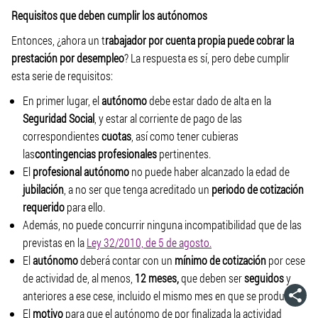
Requisitos que deben cumplir los autónomos
Entonces, ¿ahora un t
rabajador por cuenta propia puede cobrar la
prestación por desempleo
? La respuesta es sí, pero debe cumplir
esta serie de requisitos:
En primer lugar, el
autónomo
debe estar dado de alta en la
Seguridad Social
, y estar al corriente de pago de las
correspondientes
cuotas
, así como tener cubieras
las
contingencias profesionales
pertinentes.
El
profesional autónomo
no puede haber alcanzado la edad de
jubilación
, a no ser que tenga acreditado un
periodo de cotización
requerido
para ello.
Además, no puede concurrir ninguna incompatibilidad que de las
previstas en la
Ley 32/2010, de 5 de agosto.
El
autónomo
deberá contar con un
mínimo de cotización
por cese
de actividad de, al menos,
12 meses,
que deben ser
seguidos
y
anteriores a ese cese, incluido el mismo mes en que se produzca.
El
motivo
para que el autónomo de por finalizada la actividad