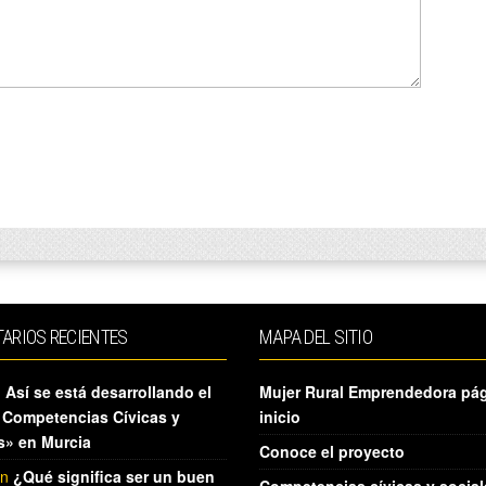
ARIOS RECIENTES
MAPA DEL SITIO
n
Así se está desarrollando el
Mujer Rural Emprendedora pá
 Competencias Cívicas y
inicio
s» en Murcia
Conoce el proyecto
n
¿Qué significa ser un buen
Competencias cívicas y social