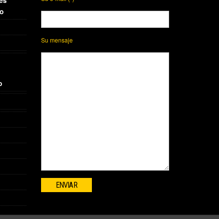
io
Su mensaje
o