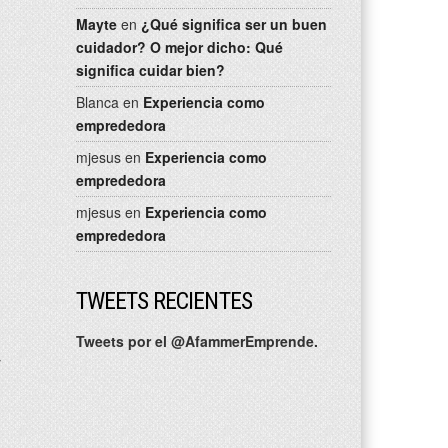
Mayte
en
¿Qué significa ser un buen
cuidador? O mejor dicho: Qué
significa cuidar bien?
Blanca
en
Experiencia como
emprededora
mjesus
en
Experiencia como
emprededora
mjesus
en
Experiencia como
emprededora
TWEETS RECIENTES
Tweets por el @AfammerEmprende.
y