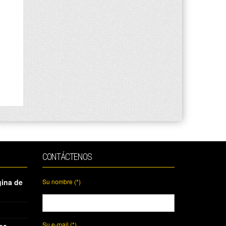
CONTÁCTENOS
gina de
Su nombre (*)
Su e-mail (*)
es