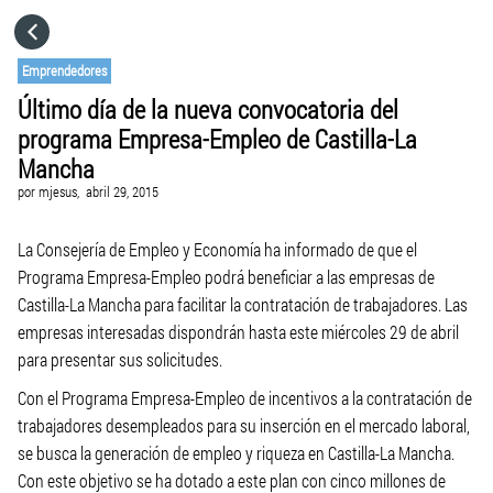
HOME
Emprendedores
Último día de la nueva convocatoria del
CATEGORÍAS
programa Empresa-Empleo de Castilla-La
Mancha
IR A
por
mjesus,
abril 29, 2015
La Consejería de Empleo y Economía ha informado de que el
VISITA EL SITIO WEB
Programa Empresa-Empleo podrá beneficiar a las empresas de
Castilla-La Mancha para facilitar la contratación de trabajadores. Las
empresas interesadas dispondrán hasta este miércoles 29 de abril
para presentar sus solicitudes.
Con el Programa Empresa-Empleo de incentivos a la contratación de
trabajadores desempleados para su inserción en el mercado laboral,
se busca la generación de empleo y riqueza en Castilla-La Mancha.
Con este objetivo se ha dotado a este plan con cinco millones de