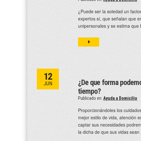
¿Puede ser la soledad un factor
expertos sí, que señalan que e
unipersonales y se estima que 
+
12
¿De que forma podemos
JUN
tiempo?
Publicado en:
Ayuda a Domicilio
Proporcionándoles los cuidado
mejor estilo de vida, atención 
captar sus necesidades podremo
la dicha de que sus vidas sean