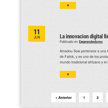
+
11
La innovacion digital l
JUN
Publicado en:
Emprendedores
Amadou Sow pertenece a una fam
de Fatick, y es uno de los prot
mundo tradicional africano y e
+
« Anterior
1
2