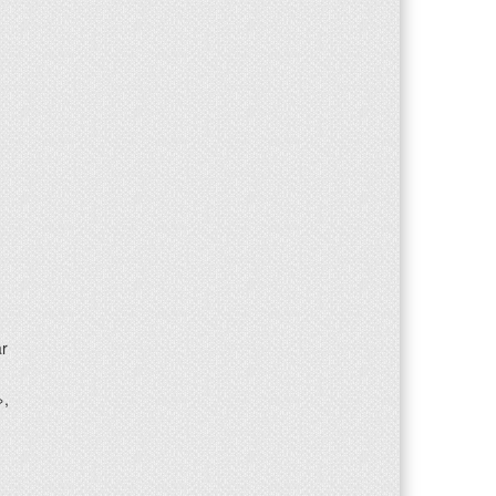
ar
»,