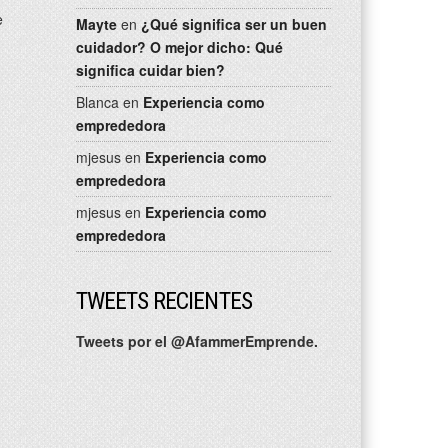
e
Mayte
en
¿Qué significa ser un buen
cuidador? O mejor dicho: Qué
significa cuidar bien?
Blanca
en
Experiencia como
emprededora
mjesus
en
Experiencia como
emprededora
mjesus
en
Experiencia como
emprededora
TWEETS RECIENTES
Tweets por el @AfammerEmprende.