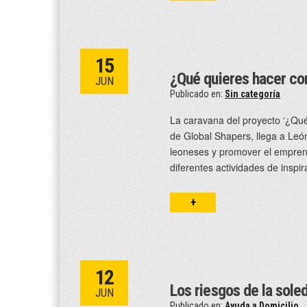
15
¿Qué quieres hacer con
JUN
Publicado en:
Sin categoría
La caravana del proyecto ‘¿Qu
de Global Shapers, llega a León
leoneses y promover el emprend
diferentes actividades de inspi
+
12
Los riesgos de la sol
JUN
Publicado en:
Ayuda a Domicilio