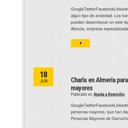
GoogleTwitterFacebookLinkedi
algún tipo de ansiedad. Los fu
pueden desembocar en este tipo
Atenzia, empresa especializad
+
18
Charla en Almeria para
JUN
mayores
Publicado en:
Ayuda a Domicilio
GoogleTwitterFacebookLinkedin 
personas mayores, que han dad
Personas Mayores de Garrucha 