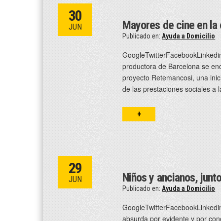
30
Mayores de cine en la 
JUN
Publicado en:
Ayuda a Domicilio
GoogleTwitterFacebookLinkedin
productora de Barcelona se en
proyecto Retemancosi, una inici
de las prestaciones sociales a
+
29
Niños y ancianos, junt
JUN
Publicado en:
Ayuda a Domicilio
GoogleTwitterFacebookLinkedin
absurda por evidente y por con