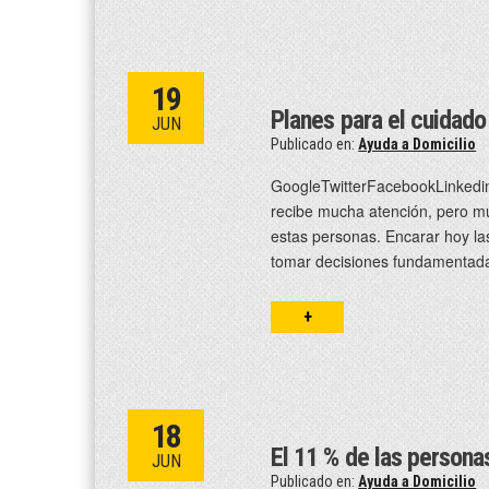
19
Planes para el cuidad
JUN
Publicado en:
Ayuda a Domicilio
GoogleTwitterFacebookLinkedin
recibe mucha atención, pero mu
estas personas. Encarar hoy la
tomar decisiones fundamentada
+
18
El 11 % de las person
JUN
Publicado en:
Ayuda a Domicilio