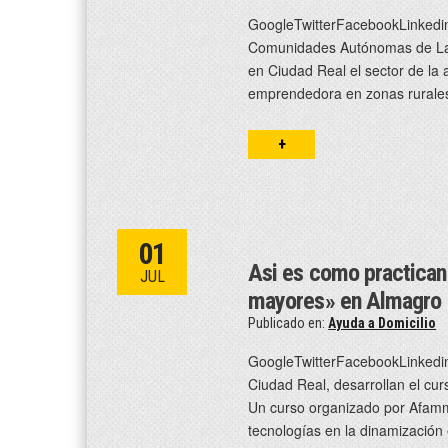
GoogleTwitterFacebookLinkedin
Comunidades Autónomas de La R
en Ciudad Real el sector de la a
emprendedora en zonas rurales
+
01
Asi es como practican
JUL
mayores» en Almagro
Publicado en:
Ayuda a Domicilio
GoogleTwitterFacebookLinkedin
Ciudad Real, desarrollan el c
Un curso organizado por Afamm
tecnologías en la dinamización