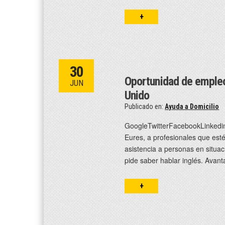
+
30
Oportunidad de empleo 
JUN
Unido
Publicado en:
Ayuda a Domicilio
GoogleTwitterFacebookLinkedin
Eures, a profesionales que esté
asistencia a personas en situac
pide saber hablar inglés. Ava
+