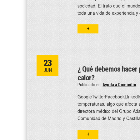
sociedad. El trato que el mund
toda una vida de experiencia y
+
23
¿ Qué debemos hacer p
JUN
calor?
Publicado en:
Ayuda a Domicilio
GoogleTwitterFacebookLinkedinL
temperaturas, algo que afecta 
directora médico del Grupo Ada
Comunidad de Madrid y Castilla
+