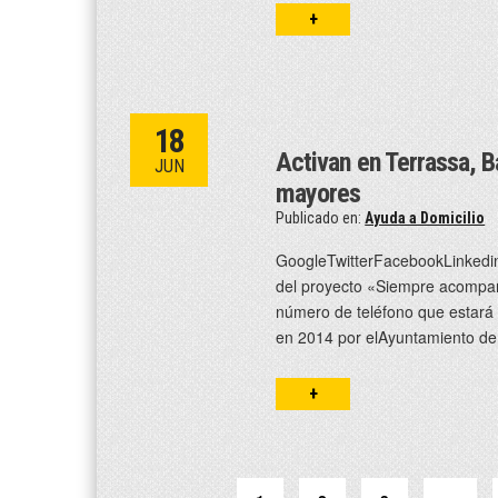
+
18
Activan en Terrassa, B
JUN
mayores
Publicado en:
Ayuda a Domicilio
GoogleTwitterFacebookLinkedin
del proyecto «Siempre acompañ
número de teléfono que estará d
en 2014 por elAyuntamiento de
+