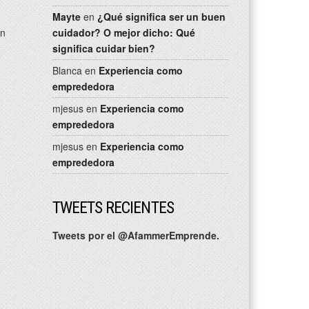
Mayte
en
¿Qué significa ser un buen
on
cuidador? O mejor dicho: Qué
significa cuidar bien?
Blanca
en
Experiencia como
emprededora
mjesus
en
Experiencia como
emprededora
mjesus
en
Experiencia como
emprededora
TWEETS RECIENTES
Tweets por el @AfammerEmprende.