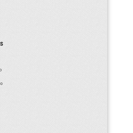
as
o
do