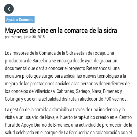
HOME
Ayuda a Domicilio
Mayores de cine en la comarca de la sidra
CATEGORÍAS
por
mjesus,
junio 30, 2015
IR A
Los mayores de la Comarca de la Sidra están de rodaje. Una
productora de Barcelona se encarga desde ayer de grabar un
documental que dará a conocer el proyecto Retemancosi, una
VISITA EL SITIO WEB
iniciativa piloto que surgió para aplicar las nuevas tecnologías a la
mejora de las prestaciones sociales a las personas dependientes de
los concejos de Villaviciosa, Cabranes, Sariego, Nava, Bimenes y
Colunga y que en la actualidad disfrutan alrededor de 700 vecinos.
La gestión de la comida a domicilio a través de una incidencia y la
visita a un usuario de Nava, el huerto terapéutico creado en el Centro
Rural de Apoyo Diurno de Bimenes, una actividad de promoción de la
salud celebrada en el parque de La Barquerina en colaboración con el