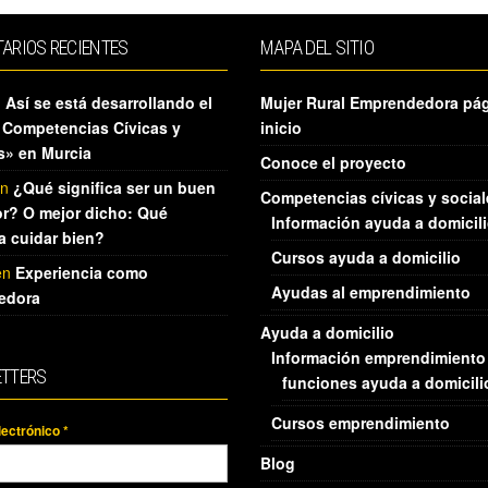
ARIOS RECIENTES
MAPA DEL SITIO
n
Así se está desarrollando el
Mujer Rural Emprendedora pá
 Competencias Cívicas y
inicio
s» en Murcia
Conoce el proyecto
n
¿Qué significa ser un buen
Competencias cívicas y social
r? O mejor dicho: Qué
Información ayuda a domicil
ca cuidar bien?
Cursos ayuda a domicilio
en
Experiencia como
Ayudas al emprendimiento
edora
Ayuda a domicilio
Información emprendimiento
TTERS
funciones ayuda a domicili
Cursos emprendimiento
lectrónico
*
Blog