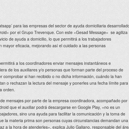
atsapp’ para las empresas del sector de ayuda domiciliaria desarrollad
droid» por el Grupo Trevenque. Con este «Gesad Message» se agiliza 
vicio de ayuda a domicilio, lo que permitirá a los trabajadores
n mayor eficacia, mejorando así el cuidado a las personas
permitirá a los coordinadores enviar mensajes instantáneos e
iera de los auxiliares y/o personas que forman parte del proceso de
er comprobar si han recibido o no dicha información, cuándo la han
eptan o rechazan la lectura del mensaje y ponerles una fecha límite para
la orden.
n de mensajes por parte de la empresa coordinadora, acompañado por 
ndroid que el auxiliar podrá descargarse en Google Play, «no es un
abajadores, sino una ayuda para facilitar la comunicación y la toma de
que la materia prima son personas cuyas circunstancias demandan una
z a la hora de atenderles», explica Julio Galiano, responsable del áre