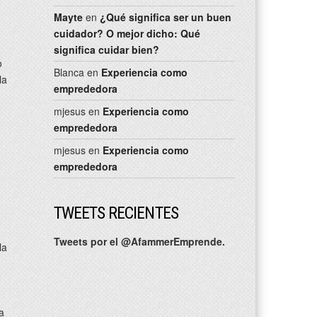
Mayte
en
¿Qué significa ser un buen
cuidador? O mejor dicho: Qué
significa cuidar bien?
o
Blanca
en
Experiencia como
la
emprededora
mjesus
en
Experiencia como
emprededora
mjesus
en
Experiencia como
emprededora
TWEETS RECIENTES
Tweets por el @AfammerEmprende.
la
a