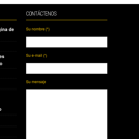
CONTÁCTENOS
gina de
Su nombre (*)
Su e-mail (*)
es
io
Su mensaje
o