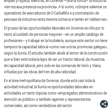
empleo y riqueza. Mientras, en Ourense —dice la Xunta— la industria
«ten escasa presenza na provincia». A lo sumo, «cómpre salientar os
operadores de aserradoiros de O Carballiño e a contratación de
peonaxe da industria nesta mesma comarca e tamén en Valdeorras».
El grueso de las oportunidades laborales en Ourense se ciñe por lo
tanto al cuidado de personas mayores —en un amplio catálogo de
profesiones— y trabajar en la hostelería, aunque este sector no tiene
tampoco la capacidad laboral «como nas outras provincias galegas»,
según la Xunta. El estudio también alude al sector de la construcción
que si bien está todavía lejos de ser un tractor laboral, da muestras
de capacidad laboral, pero solo en las comarcas de Verín y Viana,
influidas por las obras del tren de alta velocidad.
En el área metropolitana de Ourense, donde está casi toda la
actividad industrial, la Xunta ve oportunidades laborales en
actividades un tanto tópicas como «empregados administrativos de
atención ao público» o también agentes y representantes
comerciales, así como vendedores del sector.