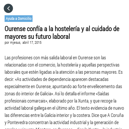
HOME
Ayuda a Domicilio
Ourense confía a la hostelería y al cuidado de
CATEGORÍAS
mayores su futuro laboral
por
mjesus,
abril 17, 2015
IR A
Las profesiones con más salida laboral en Ourense son las
relacionadas con el comercio, la hostelería y aquellas perspectivas
VISITA EL SITIO WEB
laborales que estén ligadas a la atención a las personas mayores. Es
decir: «As actividades de dependencia aparecen destacadas
especialmente en Ourense, apuntando ao forte envellecemento das
zonas do interior de Galicia». Así lo detalla el informe «Saídas
profesionais comarcais», elaborado por la Xunta, y que recoge la
actividad laboral gallega en el último año. El texto evidencia de nuevo
las diferencias entre la Galicia interior y la costera. Dice que A Coruña
y Pontevedra concentran la actividad industrial y la generación de