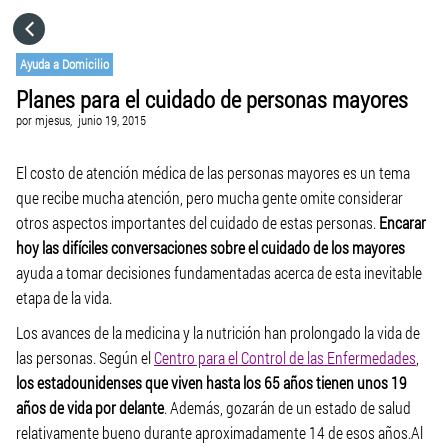
HOME
Ayuda a Domicilio
Planes para el cuidado de personas mayores
CATEGORÍAS
por
mjesus,
junio 19, 2015
IR A
El costo de atención médica de las personas mayores es un tema
que recibe mucha atención, pero mucha gente omite considerar
otros aspectos importantes del cuidado de estas personas.
Encarar
VISITA EL SITIO WEB
hoy las difíciles conversaciones sobre el cuidado de los mayores
ayuda a tomar decisiones fundamentadas acerca de esta inevitable
etapa de la vida.
Los avances de la medicina y la nutrición han prolongado la vida de
las personas. Según el
Centro para el Control de las Enfermedades
,
los estadounidenses que viven hasta los 65 años tienen unos 19
años de vida por delante
. Además, gozarán de un estado de salud
relativamente bueno durante aproximadamente 14 de esos años.Al