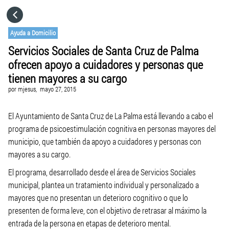
HOME
Ayuda a Domicilio
Servicios Sociales de Santa Cruz de Palma
CATEGORÍAS
ofrecen apoyo a cuidadores y personas que
tienen mayores a su cargo
IR A
por
mjesus,
mayo 27, 2015
El Ayuntamiento de Santa Cruz de La Palma está llevando a cabo el
VISITA EL SITIO WEB
programa de psicoestimulación cognitiva en personas mayores del
municipio, que también da apoyo a cuidadores y personas con
mayores a su cargo.
El programa, desarrollado desde el área de Servicios Sociales
municipal, plantea un tratamiento individual y personalizado a
mayores que no presentan un deterioro cognitivo o que lo
presenten de forma leve, con el objetivo de retrasar al máximo la
entrada de la persona en etapas de deterioro mental.